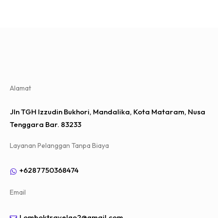
Alamat
Jln TGH Izzudin Bukhori, Mandalika, Kota Mataram, Nusa
Tenggara Bar. 83233
Layanan Pelanggan Tanpa Biaya
+6287750368474
Email
Lomboktravelgo2@gmail.com