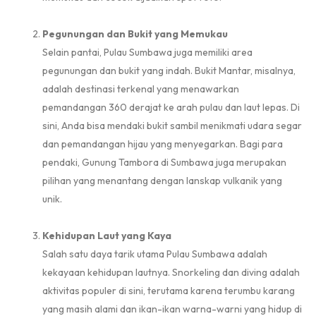
Pegunungan dan Bukit yang Memukau
Selain pantai, Pulau Sumbawa juga memiliki area
pegunungan dan bukit yang indah. Bukit Mantar, misalnya,
adalah destinasi terkenal yang menawarkan
pemandangan 360 derajat ke arah pulau dan laut lepas. Di
sini, Anda bisa mendaki bukit sambil menikmati udara segar
dan pemandangan hijau yang menyegarkan. Bagi para
pendaki, Gunung Tambora di Sumbawa juga merupakan
pilihan yang menantang dengan lanskap vulkanik yang
unik.
Kehidupan Laut yang Kaya
Salah satu daya tarik utama Pulau Sumbawa adalah
kekayaan kehidupan lautnya. Snorkeling dan diving adalah
aktivitas populer di sini, terutama karena terumbu karang
yang masih alami dan ikan-ikan warna-warni yang hidup di