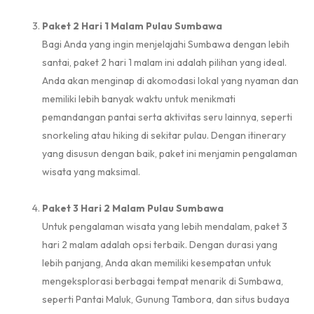
Paket 2 Hari 1 Malam Pulau Sumbawa
Bagi Anda yang ingin menjelajahi Sumbawa dengan lebih
santai, paket 2 hari 1 malam ini adalah pilihan yang ideal.
Anda akan menginap di akomodasi lokal yang nyaman dan
memiliki lebih banyak waktu untuk menikmati
pemandangan pantai serta aktivitas seru lainnya, seperti
snorkeling atau hiking di sekitar pulau. Dengan itinerary
yang disusun dengan baik, paket ini menjamin pengalaman
wisata yang maksimal.
Paket 3 Hari 2 Malam Pulau Sumbawa
Untuk pengalaman wisata yang lebih mendalam, paket 3
hari 2 malam adalah opsi terbaik. Dengan durasi yang
lebih panjang, Anda akan memiliki kesempatan untuk
mengeksplorasi berbagai tempat menarik di Sumbawa,
seperti Pantai Maluk, Gunung Tambora, dan situs budaya