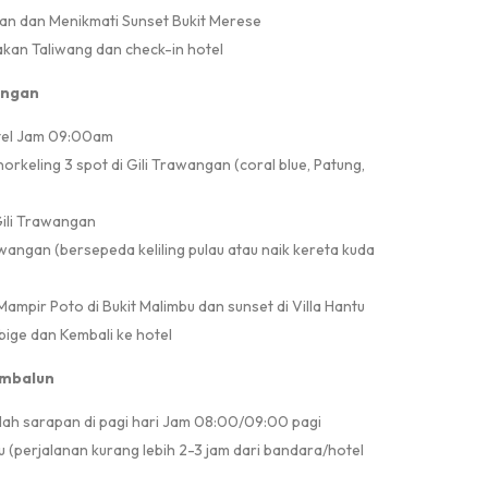
Aan dan Menikmati Sunset Bukit Merese
an Taliwang dan check-in hotel
wangan
otel Jam 09:00am
orkeling 3 spot di Gili Trawangan (coral blue, Patung,
Gili Trawangan
wangan (bersepeda keliling pulau atau naik kereta kuda
ampir Poto di Bukit Malimbu dan sunset di Villa Hantu
ige dan Kembali ke hotel
Sembalun
lah sarapan di pagi hari Jam 08:00/09:00 pagi
 (perjalanan kurang lebih 2-3 jam dari bandara/hotel