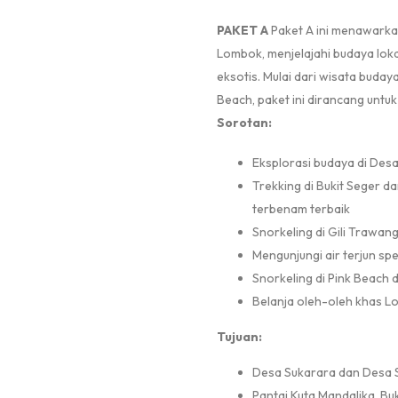
PAKET A
Paket A ini menawarkan
Lombok, menjelajahi budaya lokal
eksotis. Mulai dari wisata buda
Beach, paket ini dirancang untu
Sorotan:
Eksplorasi budaya di Des
Trekking di Bukit Seger 
terbenam terbaik
Snorkeling di Gili Trawan
Mengunjungi air terjun sp
Snorkeling di Pink Beach da
Belanja oleh-oleh khas L
Tujuan:
Desa Sukarara dan Desa 
Pantai Kuta Mandalika, Buk