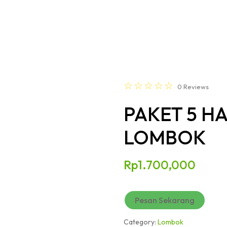
☆
☆
☆
☆
☆
0
Reviews
PAKET 5 H
LOMBOK
Rp
1.700,000
Pesan Sekarang
Category:
Lombok