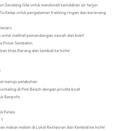
jun Sendang Gile untuk menikmati keindahan air terjun
 Tiu Kelep untuk pengalaman trekking ringan dan berenang
Senaru
ng untuk melihat pemandangan sawah dan bukit
a Pusuk Sembalun
an khas Rarang dan kembali ke hotel
h
tel menuju pelabuhan
orkeling di Pink Beach dengan private boat
tuk Berpoto
li Petelu
 1
an makan malam di Lokal Restauran dan Kembali ke hotel