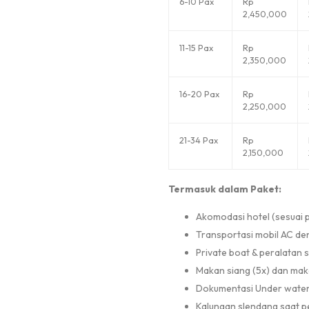
6-10 Pax
Rp
2,450,000
11-15 Pax
Rp
2,350,000
16-20 Pax
Rp
2,250,000
21-34 Pax
Rp
2,150,000
Termasuk dalam Paket:
Akomodasi hotel (sesuai p
Transportasi mobil AC den
Private boat & peralatan 
Makan siang (5x) dan mak
Dokumentasi Under wate
Kalungan slendang saat 