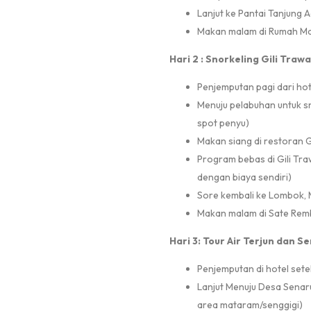
Lanjut ke Pantai Tanjung 
Makan malam di Rumah Mak
Hari 2 : Snorkeling Gili Tra
Penjemputan pagi dari h
Menuju pelabuhan untuk sn
spot penyu)
Makan siang di restoran 
Program bebas di Gili Tra
dengan biaya sendiri)
Sore kembali ke Lombok, M
Makan malam di Sate Remb
Hari 3: Tour Air Terjun dan 
Penjemputan di hotel sete
Lanjut Menuju Desa Senaru
area mataram/senggigi)