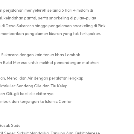
 perjalanan menyeluruh selama 5 hari 4 malam di
, keindahan pantai, serta snorkeling di pulau-pulau
ya di Desa Sukarara hingga pengalaman snorkeling di Pink
k memberikan pengalaman liburan yang tak terlupakan.
a Sukarara dengan kain tenun khas Lombok
dan Bukit Merese untuk melihat pemandangan matahari
gan, Meno, dan Air dengan peralatan lengkap
ektakuler Sendang Gile dan Tiu Kelep
n Gili-gili kecil di sekitarnya
ombok dan kunjungan ke Islamic Center
Sasak Sade
it Seger, Sirkuit Mandalika, Tanjung Aan, Bukit Merese