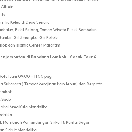
Gili Air
ntu
an Tiu Kelep di Desa Senaru
mbalun, Bukit Selong, Taman Wisata Pusuk Sembalun
i Gambir, Gili Smangko, Gili Petelu
bok dan Islamic Center Mataram
 Penjemputan di Bandara Lombok - Sasak Tour &
otel Jam 09;00 - 11:00 pagi
sa Sukarara ( Tempat kerajinan kain tenun) dan Berpoto
Lombok
k Sade
Lokal Area Kuta Mandalika
ndalika
uk Menikmati Pemandangan Sirkuit & Pantai Seger
n Sirkuit Mandalika