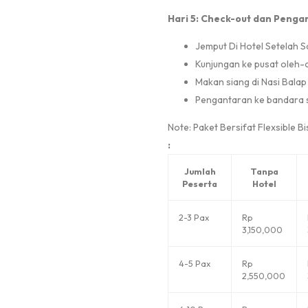
Hari 5: Check-out dan Penga
Jemput Di Hotel Setelah 
Kunjungan ke pusat oleh-
Makan siang di Nasi Bala
Pengantaran ke bandara 
Note: Paket Bersifat Flexsible 
:
Jumlah
Tanpa
Peserta
Hotel
2-3 Pax
Rp
3,150,000
4-5 Pax
Rp
2,550,000