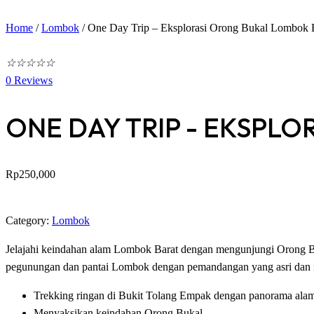
Home
/
Lombok
/
One Day Trip – Eksplorasi Orong Bukal Lombok 
☆
☆
☆
☆
☆
0
Reviews
ONE DAY TRIP - EKSPL
Rp
250,000
Pesan Sekarang
Category:
Lombok
Jelajahi keindahan alam Lombok Barat dengan mengunjungi Orong Buk
pegunungan dan pantai Lombok dengan pemandangan yang asri da
Trekking ringan di Bukit Tolang Empak dengan panorama ala
Menyaksikan keindahan Orong Bukal