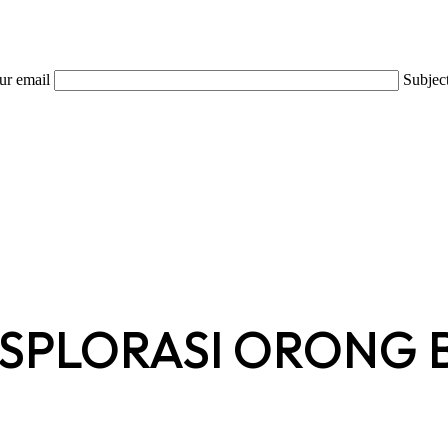
ur email
Subjec
EKSPLORASI ORONG