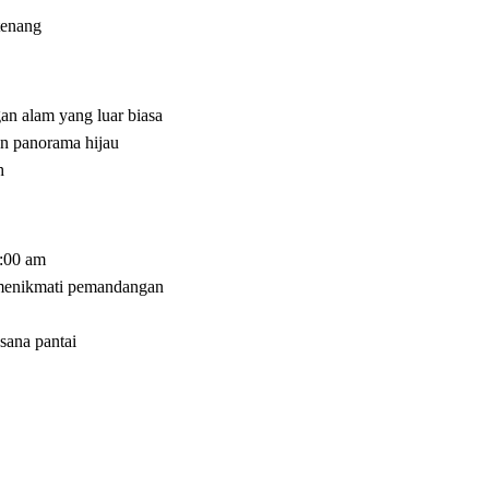
tenang
n alam yang luar biasa
an panorama hijau
h
9:00 am
 menikmati pemandangan
sana pantai