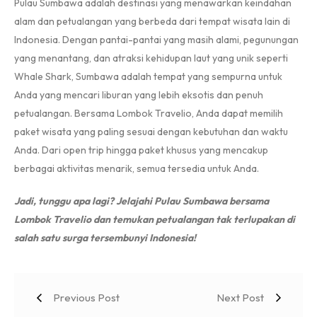
Pulau Sumbawa adalah destinasi yang menawarkan keindahan
alam dan petualangan yang berbeda dari tempat wisata lain di
Indonesia. Dengan pantai-pantai yang masih alami, pegunungan
yang menantang, dan atraksi kehidupan laut yang unik seperti
Whale Shark, Sumbawa adalah tempat yang sempurna untuk
Anda yang mencari liburan yang lebih eksotis dan penuh
petualangan. Bersama Lombok Travelio, Anda dapat memilih
paket wisata yang paling sesuai dengan kebutuhan dan waktu
Anda. Dari open trip hingga paket khusus yang mencakup
berbagai aktivitas menarik, semua tersedia untuk Anda.
Jadi, tunggu apa lagi? Jelajahi Pulau Sumbawa bersama
Lombok Travelio dan temukan petualangan tak terlupakan di
salah satu surga tersembunyi Indonesia!
Previous Post
Next Post