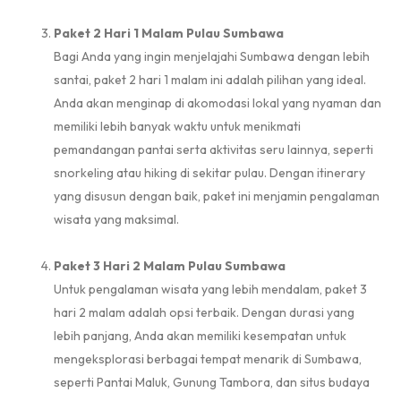
Paket 2 Hari 1 Malam Pulau Sumbawa
Bagi Anda yang ingin menjelajahi Sumbawa dengan lebih
santai, paket 2 hari 1 malam ini adalah pilihan yang ideal.
Anda akan menginap di akomodasi lokal yang nyaman dan
memiliki lebih banyak waktu untuk menikmati
pemandangan pantai serta aktivitas seru lainnya, seperti
snorkeling atau hiking di sekitar pulau. Dengan itinerary
yang disusun dengan baik, paket ini menjamin pengalaman
wisata yang maksimal.
Paket 3 Hari 2 Malam Pulau Sumbawa
Untuk pengalaman wisata yang lebih mendalam, paket 3
hari 2 malam adalah opsi terbaik. Dengan durasi yang
lebih panjang, Anda akan memiliki kesempatan untuk
mengeksplorasi berbagai tempat menarik di Sumbawa,
seperti Pantai Maluk, Gunung Tambora, dan situs budaya