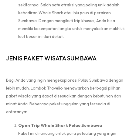
sekitarnya. Salah satu atraksi yang paling unik adalah
kehadiran Whale Shark atau hiu paus di perairan
Sumbawa. Dengan mengikuti trip khusus, Anda bisa
memiliki kesempatan langka untuk menyaksikan makhluk
laut besar ini dari dekat.
JENIS PAKET WISATA SUMBAWA
Bagi Anda yang ingin mengeksplorasi Pulau Sumbawa dengan
lebih mudah, Lombok Travelio menawarkan berbagai pilihan
paket wisata yang dapat disesuaikan dengan kebutuhan dan
minat Anda. Beberapa paket unggulan yang tersedia di
antaranya:
Open Trip Whale Shark Pulau Sumbawa
Paket ini dirancang untuk para petualang yang ingin