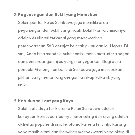
Pegunungan dan Bukit yang Memukau
Selain pantai, Pulau Sumbawa juga memiliki area
pegunungan dan bukit yang indah. Bukit Mantar, misalnya,
adalah destinasi terkenal yang menawarkan
pemandangan 360 derajat ke arah pulau dan laut lepas. Di
sini, Anda bisa mendaki bukit sambil menikmati udara segar
dan pemandangan hijau yang menyegarkan. Bagi para
pendaki, Gunung Tambora di Sumbawa juga merupakan
pilihan yang menantang dengan lanskap vulkanik yang
unik.
Kehidupan Laut yang Kaya
Salah satu daya tarik utama Pulau Sumbawa adalah
kekayaan kehidupan lautnya. Snorkeling dan diving adalah
aktivitas populer di sini, terutama karena terumbu karang
yang masih alami dan ikan-ikan warna-warni yang hidup di