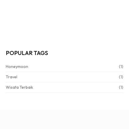
READ MORE
EKSPLORASI PULAU SUMBAWA PETUALANGAN
UNIK…
READ MORE
POPULAR TAGS
Honeymoon
(1)
Travel
(1)
Wisata Terbaik
(1)