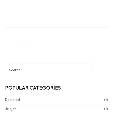
POPULAR CATEGORIES
Destinasi
(1)
Jelajah
(1)