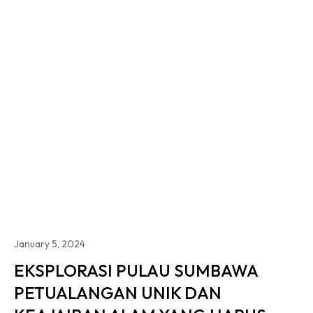
January 5, 2024
EKSPLORASI PULAU SUMBAWA
PETUALANGAN UNIK DAN