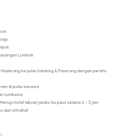
mbok
pagi
ombok
 Kayangan Lombok
a Nyebrang ke pulau kambing & Paserang dengan perahu
nam di pulau kenawa
han sumbawa
enuju hotel labuan jambu hiu paus selama 2 – 3 jam
bu dan istirahat
i