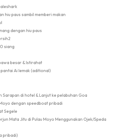
haleshark
gan hiu paus sambil memberi makan
l
nang dengan hiu paus
ersih2
00 siang
awa besar & Istirahat
pantai Ai lemak (aditional)
h Sarapan di hotel & Lanjut ke pelabuhan Goa
 Moyo dengan speedboat pribadi
at Segele
Terjun Mata Jitu di Pulau Moyo Menggunakan Ojek/Speda
a pribadi)