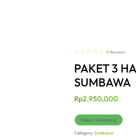
☆
☆
☆
☆
☆
0
Reviews
PAKET 3 H
SUMBAWA
Rp
2.950,000
Pesan Sekarang
Category:
Sumbawa