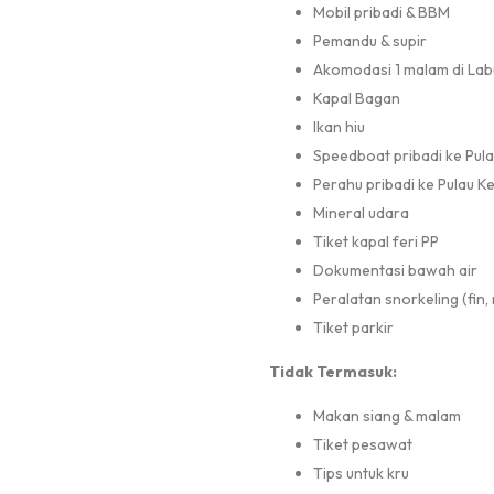
Mobil pribadi & BBM
Pemandu & supir
Akomodasi 1 malam di La
Kapal Bagan
Ikan hiu
Speedboat pribadi ke Pul
Perahu pribadi ke Pulau 
Mineral udara
Tiket kapal feri PP
Dokumentasi bawah air
Peralatan snorkeling (fin,
Tiket parkir
Tidak Termasuk:
Makan siang & malam
Tiket pesawat
Tips untuk kru