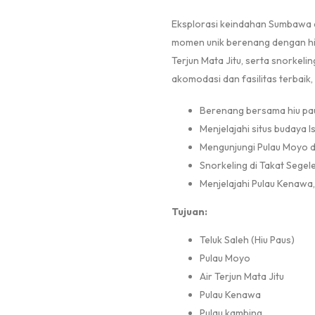
Eksplorasi keindahan Sumbawa d
momen unik berenang dengan hiu 
Terjun Mata Jitu, serta snorkeli
akomodasi dan fasilitas terbaik,
Berenang bersama hiu pau
Menjelajahi situs budaya 
Mengunjungi Pulau Moyo da
Snorkeling di Takat Segel
Menjelajahi Pulau Kenawa,
Tujuan:
Teluk Saleh (Hiu Paus)
Pulau Moyo
Air Terjun Mata Jitu
Pulau Kenawa
Pulau kambing