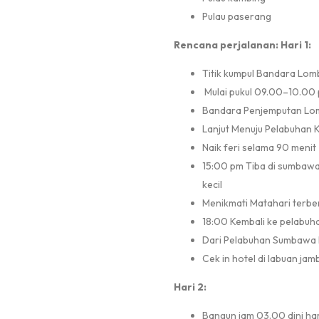
Pulau paserang
Rencana perjalanan:
Hari 1:
Titik kumpul Bandara Lo
Mulai pukul 09.00–10.00 
Bandara Penjemputan L
Lanjut Menuju Pelabuhan
Naik feri selama 90 menit
15:00 pm Tiba di sumbaw
kecil
Menikmati Matahari terbe
18:00 Kembali ke pelabu
Dari Pelabuhan Sumbawa M
Cek in hotel di labuan jam
Hari 2:
Bangun jam 03.00 dini har