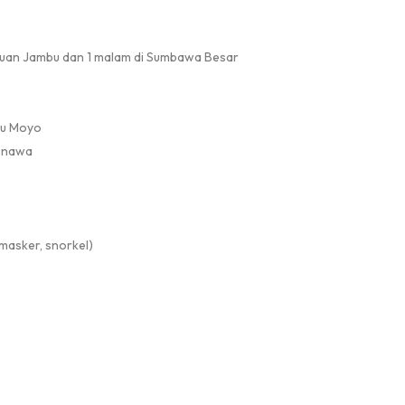
buan Jambu dan 1 malam di Sumbawa Besar
au Moyo
Kenawa
 masker, snorkel)