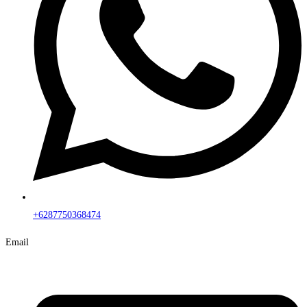
+6287750368474
Email