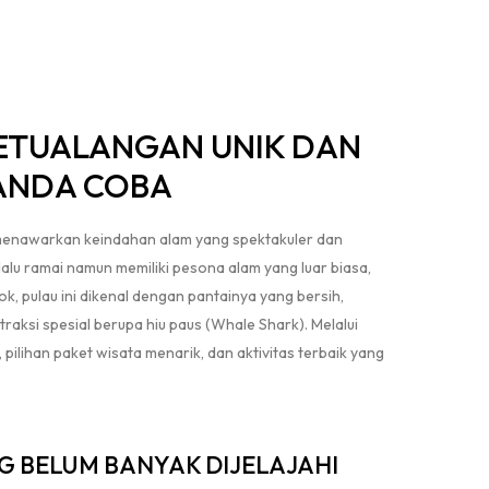
ETUALANGAN UNIK DAN
 ANDA COBA
 menawarkan keindahan alam yang spektakuler dan
alu ramai namun memiliki pesona alam yang luar biasa,
k, pulau ini dikenal dengan pantainya yang bersih,
ksi spesial berupa hiu paus (Whale Shark). Melalui
pilihan paket wisata menarik, dan aktivitas terbaik yang
 BELUM BANYAK DIJELAJAHI