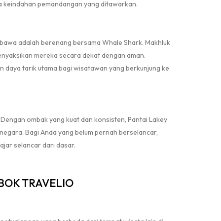
a keindahan pemandangan yang ditawarkan.
Sumbawa adalah berenang bersama Whale Shark. Makhluk
a menyaksikan mereka secara dekat dengan aman.
an daya tarik utama bagi wisatawan yang berkunjung ke
. Dengan ombak yang kuat dan konsisten, Pantai Lakey
negara. Bagi Anda yang belum pernah berselancar,
ajar selancar dari dasar.
BOK TRAVELIO