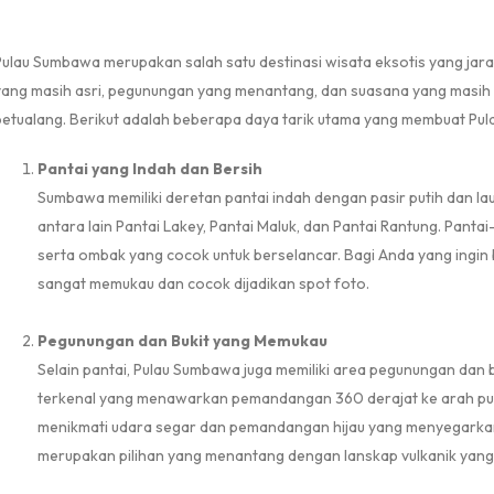
Pulau Sumbawa merupakan salah satu destinasi wisata eksotis yang jar
yang masih asri, pegunungan yang menantang, dan suasana yang masih 
petualang. Berikut adalah beberapa daya tarik utama yang membuat Pul
Pantai yang Indah dan Bersih
Sumbawa memiliki deretan pantai indah dengan pasir putih dan la
antara lain Pantai Lakey, Pantai Maluk, dan Pantai Rantung. Pa
serta ombak yang cocok untuk berselancar. Bagi Anda yang ingin 
sangat memukau dan cocok dijadikan spot foto.
Pegunungan dan Bukit yang Memukau
Selain pantai, Pulau Sumbawa juga memiliki area pegunungan dan bu
terkenal yang menawarkan pemandangan 360 derajat ke arah pulau 
menikmati udara segar dan pemandangan hijau yang menyegarkan
merupakan pilihan yang menantang dengan lanskap vulkanik yang 