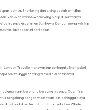
pan lautnya. Snorkeling dan diving adalah aktivitas
 dan ikan-ikan warna-warni yang hidup di sekitarnya.
 atau hiu paus di perairan Sumbawa. Dengan mengikuti trip
akhluk laut besar ini dari dekat.
h, Lombok Travelio menawarkan berbagai pilihan paket
apa paket unggulan yang tersedia di antaranya:
pengalaman unik berenang bersama hiu paus. Open Trip
ntuk bergabung dengan wisatawan lain, sehingga biaya
kan diajak ke lokasi terbaik untuk menyaksikan Whale