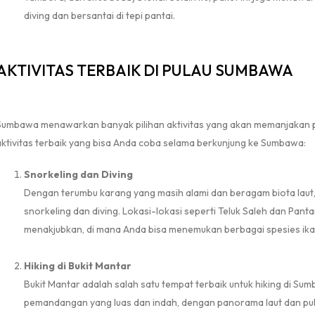
diving dan bersantai di tepi pantai.
AKTIVITAS TERBAIK DI PULAU SUMBAWA
Sumbawa menawarkan banyak pilihan aktivitas yang akan memanjakan pa
aktivitas terbaik yang bisa Anda coba selama berkunjung ke Sumbawa:
Snorkeling dan Diving
Dengan terumbu karang yang masih alami dan beragam biota laut
snorkeling dan diving. Lokasi-lokasi seperti Teluk Saleh dan P
menakjubkan, di mana Anda bisa menemukan berbagai spesies ikan
Hiking di Bukit Mantar
Bukit Mantar adalah salah satu tempat terbaik untuk hiking di Sum
pemandangan yang luas dan indah, dengan panorama laut dan pulau-